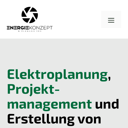
Zum
Inhalt
Men
springen
Elektro­planung
,
Projekt­
management
und
Erstellung von